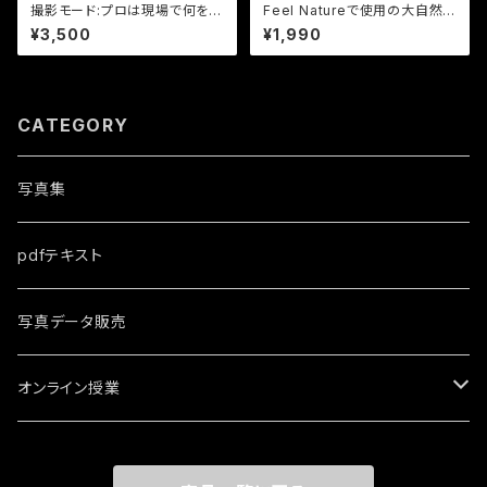
撮影モード:プロは現場で何を使
Feel Natureで使用の大自然
う？シチュエーション別相談_pd
の画像18点vol.3
¥3,500
¥1,990
f資料
CATEGORY
写真集
pdfテキスト
写真データ販売
オンライン授業
ちょっとしたご相談30分間