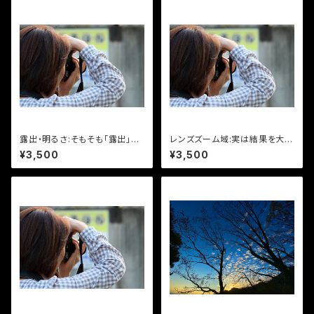
露出・明るさ:そもそも「露出」っ
レンズズーム域:実は結果を大き
て何ですか？調整するもの？_pd
く左右する_pdf資料
¥3,500
¥3,500
f資料