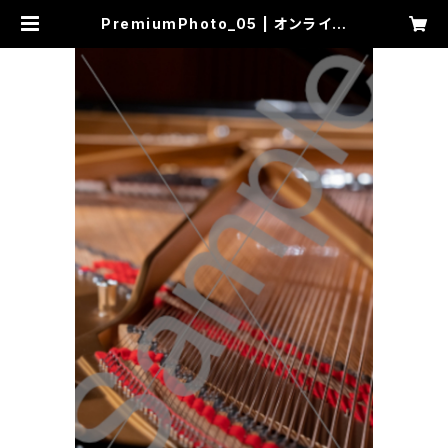
PremiumPhoto_05 | オンライン
カメラ写真講座_宮本章光/陽クラス_
カルチャー講座資料写真データご提
供：Photo-Primary